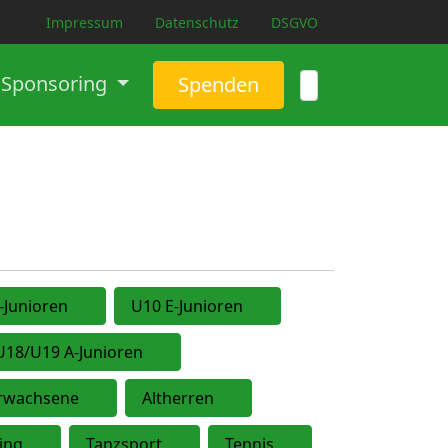
Impressum
Datenschutz
DSGVO
Sponsoring
Spenden
-Junioren
U10 E-Junioren
U18/U19 A-Junioren
Erwachsene
Altherren
ing
Tanzsport
Tennis