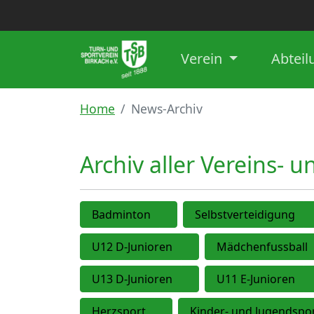
Verein
Abtei
Home
News-Archiv
Archiv aller Vereins- 
Badminton
Selbstverteidigung
U12 D-Junioren
Mädchenfussball
U13 D-Junioren
U11 E-Junioren
Herzsport
Kinder- und Jugendspo