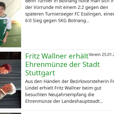
Beim Turnier in Botnang holte man sich i
der Vorrunde mit einem 2:2 gegen den
späteren Turniersieger FC Esslingen, ein
6:0 Sieg gegen SKG Botnang…
Fritz Wallner erhält
Verein
25.01.
Ehrenmünze der Stadt
Stuttgart
Aus den Händen der Bezirksvorsteherin F
Lindel erhielt Fritz Wallner beim gut
besuchten Neujahrsempfang die
Ehrenmünze der Landeshauptstadt…