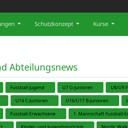
lungen
Schutzkonzept
Kurse
und Abteilungsnews
Fussball-Jugend
U7 G-Junioren
U8/U9 F
U14 C-Junioren
U16/U17 B-Junioren
Fussball-Erwachsene
1. Mannschaft Fussball-
rt
Kinder- und Jugendsportclub
Nordic Walk