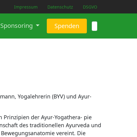
Impressum
Datenschutz
DSGVO
Sponsoring
Spenden
ann, Yogalehrerin (BYV) und Ayur-
n Prinzipien der Ayur-Yogathera- pie
nschaft des traditionellen Ayurveda und
r Bewegungsanatomie vereint. Die