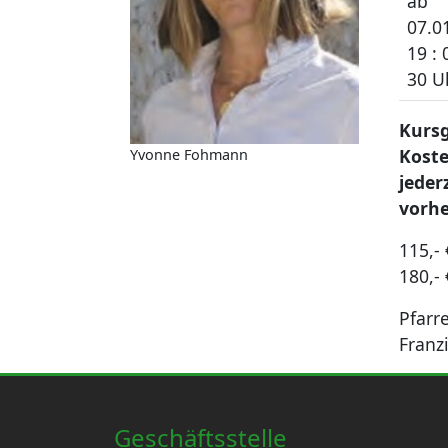
ab
07.0
19 : 
30 U
Kursg
Kost
Yvonne Fohmann
jeder
vorh
115,- 
180,- 
Pfarre
Franz
Geschäftsstelle