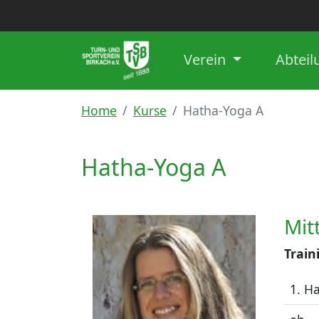
Verein
Abtei
Home
Kurse
Hatha-Yoga A
Hatha-Yoga A
Mit
Train
1. H