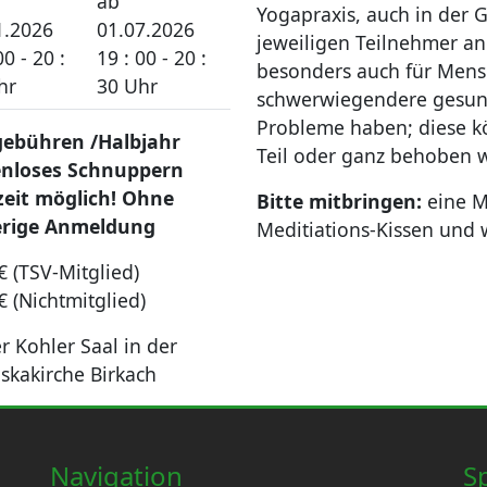
ab
Yogapraxis, auch in der G
1.2026
01.07.2026
jeweiligen Teilnehmer an
00 - 20 :
19 : 00 - 20 :
besonders auch für Mensc
hr
30 Uhr
schwerwiegendere gesund
Probleme haben; diese k
ebühren /Halbjahr
Teil oder ganz behoben 
enloses Schnuppern
zeit möglich! Ohne
Bitte mitbringen:
eine M
erige Anmeldung
Meditiations-Kissen und
€ (TSV-Mitglied)
€ (Nichtmitglied)
r Kohler Saal in der
iskakirche Birkach
Navigation
S