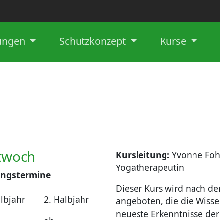
lungen
Schutzkonzept
Kurse
twoch
Kursleitung:
Yvonne Fohm
Yogatherapeutin
ingstermine
Dieser Kurs wird nach de
albjahr
2. Halbjahr
angeboten, die die Wisse
neueste Erkenntnisse de